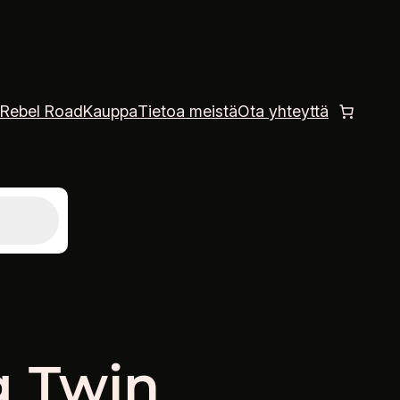
Rebel Road
Kauppa
Tietoa meistä
Ota yhteyttä
g Twin