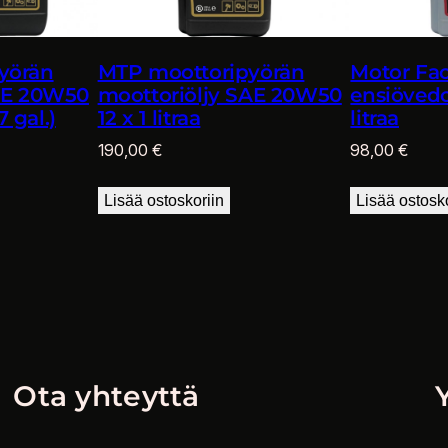
t
r
yörän
MTP moottoripyörän
Motor Fac
a
SAE 20W50
moottoriöljy SAE 20W50
ensiövedon
m
7 gal.)
12 x 1 litraa
litraa
ä
190,00
€
98,00
€
ä
r
Lisää ostoskoriin
Lisää ostosk
ä
Ota yhteyttä