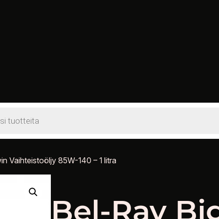
s
n Vaihteistoöljy 85W-140 – 1 litra
Bel-Ray Bi