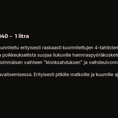
B
i
g
T
w
0 – 1 litra
i
niteltu erityisesti raskaasti kuormitettujen 4-tahtiste
n
a poikkeuksellista suojaa liukuville hammaspyöräkosketuk
V
ensimmäisen vaihteen ”klonksahduksen” ja vaihdeulvonn
a
i
itsemisessa. Erityisesti pitkille matkoille ja kuumille a
h
t
e
i
s
t