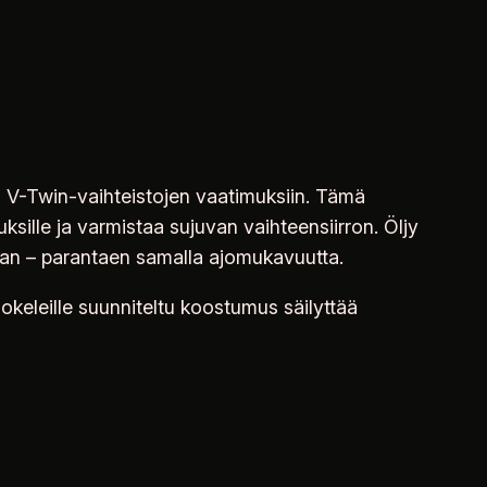
n V-Twin-vaihteistojen vaatimuksiin. Tämä
sille ja varmistaa sujuvan vaihteensiirron. Öljy
an – parantaen samalla ajomukavuutta.
jokeleille suunniteltu koostumus säilyttää