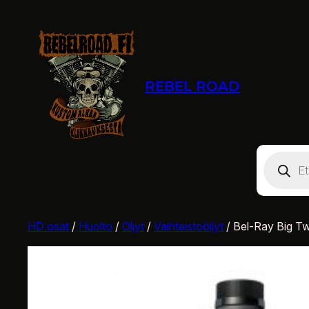
REBEL ROAD
Product
search
HD osat
/
Huolto
/
Öljyt
/
Vaihteistoöljyt
/ Bel-Ray Big Twi