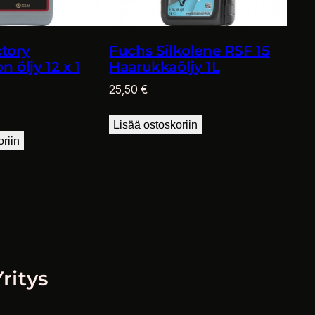
tory
Fuchs Silkolene RSF 15
 öljy 12 x 1
Haarukkaöljy 1L
25,50
€
Lisää ostoskoriin
oriin
Yritys