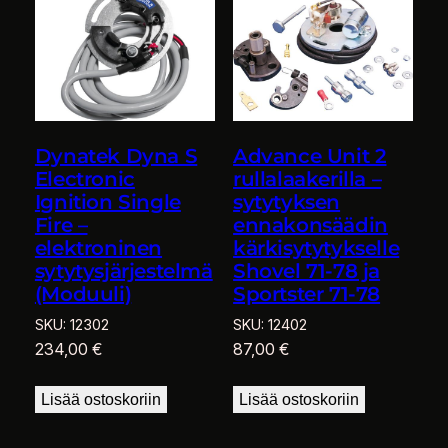
Dynatek Dyna S
Advance Unit 2
Electronic
rullalaakerilla –
Ignition Single
sytytyksen
Fire –
ennakonsäädin
elektroninen
kärkisytytykselle
sytytysjärjestelmä
Shovel 71-78 ja
(Moduuli)
Sportster 71-78
SKU:
12302
SKU:
12402
234,00
€
87,00
€
Lisää ostoskoriin
Lisää ostoskoriin