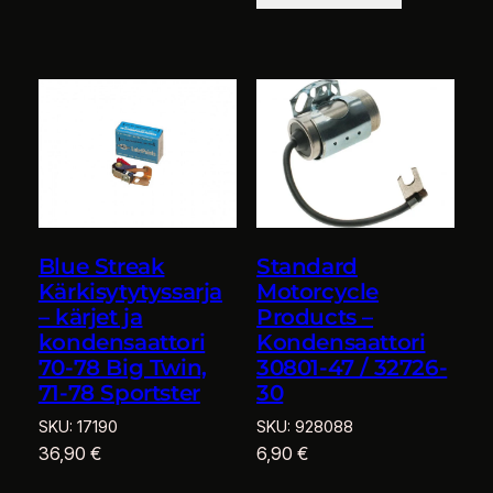
Blue Streak
Standard
Kärkisytytyssarja
Motorcycle
– kärjet ja
Products –
kondensaattori
Kondensaattori
70-78 Big Twin,
30801-47 / 32726-
71-78 Sportster
30
SKU:
17190
SKU:
928088
36,90
€
6,90
€