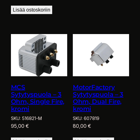
Lisää ostoskoriin
MCS
MotorFactory
Sytytyspuola – 3
Sytytyspuola – 3
Ohm, Single Fire,
Ohm, Dual Fire,
kromi
kromi
SKU:
516821-M
SKU:
607819
95,00
€
80,00
€