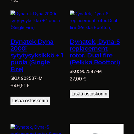
Sorted
/ 35
by
latest
Dynatek Dyna
Dynatek, Dyna-S
2000i
replacement
sytytysyksikkö + 1
rotor. Dual fire
puola (Single
(Pelkkä Roottori)
Fire)
SKU:
902547-M
SKU:
902537-M
27,00
€
649,51
€
Lisää ostoskoriin
Lisää ostoskoriin