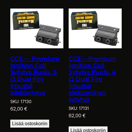
CCE — Premium
CCE —Premium
Ignition Coil
Ignition Coil
Sytytys Puola, 5
Sytytys Puola, 4
Ω Dual Fire
Ω Dual Fire
(musta)
(musta)
kärkisytytys
elektroninen
sytytys
SKU:
17130
62,00
€
SKU:
17131
62,00
€
Lisää ostoskoriin
Lisää ostoskoriin