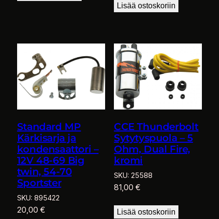
Lisää ostoskoriin
Standard MP
CCE Thunderbolt
Kärkisarja ja
Sytytyspuola – 5
kondensaattori –
Ohm, Dual Fire,
12V 48-69 Big
kromi
twin, 54-70
SKU:
25588
Sportster
81,00
€
SKU:
895422
20,00
€
Lisää ostoskoriin