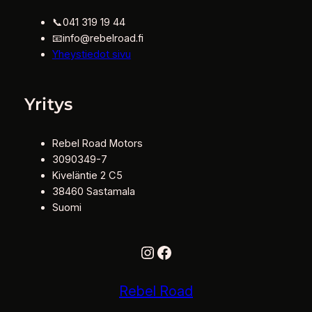
📞041 319 19 44
📧info@rebelroad.fi
Yheystiedot sivu
Yritys
Rebel Road Motors
3090349-7
Kiveläntie 2 C5
38460 Sastamala
Suomi
Instagram
Facebook
Rebel Road