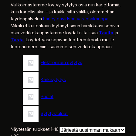
Valikoimastamme löytyy sytytys osia niin kärjettömiä,
kuin kärjellisiäkin – ja kaikki siltä väliltä, olemmehan
täydenpalvelun
harley davidson varaosakauppa
.
Mikäli et kuitenkaan löytänyt sinun harrikkaasi sopivia
osia verkkokaupastamme löydät niitä lisää
Täältä
ja
Tästä
. Löydettyäsi sopivan tuotteen ilmoita meille
tuotenumero, niin lisäämme sen verkkokauppaan!
Elektroninen sytytys
Kärkisytytys
Puolat
Sytytystulpat
Näytetään tulokset 1–16