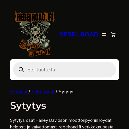
REBEL ROAD
Products
search
HD osat
/
Sähköosat
/ Sytytys
Sytytys
Sytytys osat Harley Davidson moottoripyöriin löydät
helposti ja vaivattomasti rebelroad.fi verkkokaupasta.