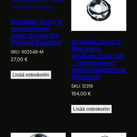
Dynatek, Dyna-S
replacement
rotor. Single fire
Dynatek Dyna S
(Pelkkä Roottori)
Electronic
SKU:
902548-M
Ignition Dual Fire
27,00
€
– elektroninen
sytytysjärjestelmä
Lisää ostoskoriin
(Moduuli)
SKU:
12319
194,00
€
Lisää ostoskoriin