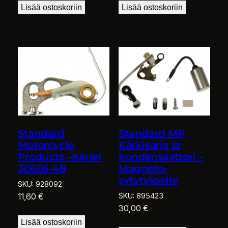
Lisää ostoskoriin
Lisää ostoskoriin
Standard
Standard MP
Motorcycle
Kärkisarja ja
Products –Kärjet
kondensaattori –
30605-48
Magneto-
sytytykselle
SKU:
928092
11,60
€
SKU:
895423
30,00
€
Lisää ostoskoriin