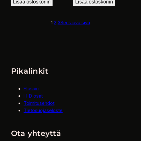
Lisää ostoskoriin
Lisää ostoskoriin
1
2
3
Seuraava sivu
Pikalinkit
Etusivu
H-D osat
Toimitusehdot
Tietosuojaseloste
Ota yhteyttä